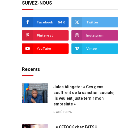
SUIVEZ-NOUS
Facebook
54K
Twitter
Pinterest
Instagram
YouTube
Vimeo
Recents
Jules Alingete : « Ces gens
souffrent de la sanction sociale,
ils veulent juste ternir mon
empreinte »
5 AOÛT 2026
Le CEFOCK chez FATSHI