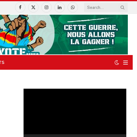
Facebook
X
Instagram
LinkedIn
WhatsApp
(Twitter)
TS
Lecteur
vidéo