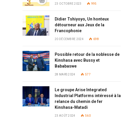
23 OCTOBRE 2023
995
Didier Tshiyoyo, Un honteux
détourneur aux Jeux de la
Francophonie
20 DÉCEMBRE 2024
698
Possible retour de la noblesse de
Kinshasa avec Bussy et
Bababaswe
28 MARS 2024
577
Le groupe Arise Integrated
Industrial Platforms intéressé à la
relance du chemin de fer
Kinshasa-Matadi
23 AOÛT 2024
560