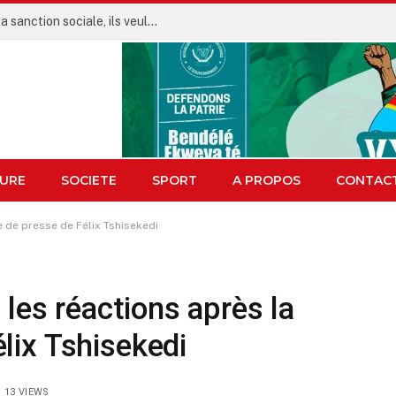
URE
SOCIETE
SPORT
A PROPOS
CONTAC
e de presse de Félix Tshisekedi
 les réactions après la
lix Tshisekedi
13
VIEWS