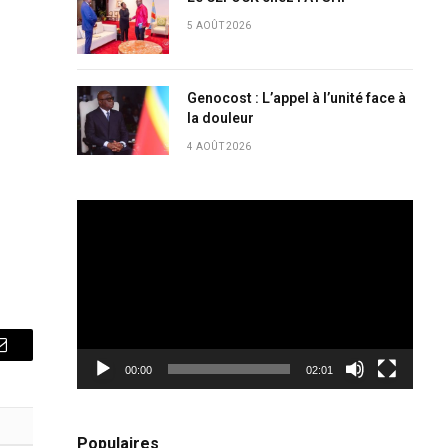
5 AOÛT 2026
Genocost : L’appel à l’unité face à
la douleur
4 AOÛT 2026
Lecteur
vidéo
Email
00:00
02:01
Populaires