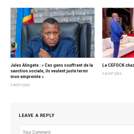
Jules Alingete : « Ces gens souffrent de la
Le CEFOCK che
sanction sociale, ils veulent juste ternir
5 AOÛT 2026
mon empreinte »
5 AOÛT 2026
LEAVE A REPLY