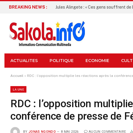
BREAKING NEWS :
Le CEFOCK chez FATSHI
ACTUALITES
POLITIQUE
ECONOMIE
CULT
Accueil
»
RDC : l’opposition multiplie les réactions après la conférenc
LA UNE
RDC : l’opposition multiplie
conférence de presse de Fé
BY
JONAS NGONDO
8 MAI 2026
AUCUN COMMENTAIRE