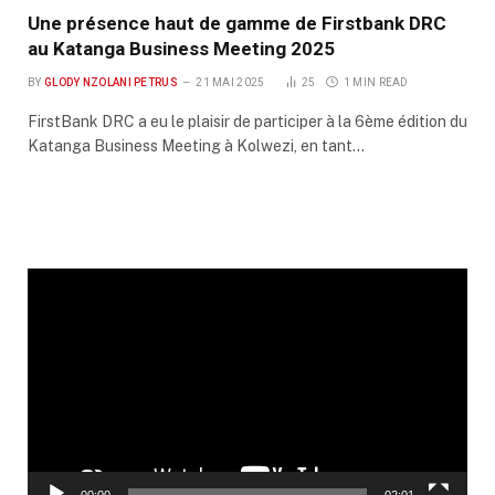
Une présence haut de gamme de Firstbank DRC
au Katanga Business Meeting 2025
BY
GLODY NZOLANI PETRUS
21 MAI 2025
25
1 MIN READ
FirstBank DRC a eu le plaisir de participer à la 6ème édition du
Katanga Business Meeting à Kolwezi, en tant…
Lecteur
vidéo
00:00
02:01